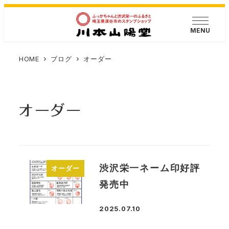
メ
イ
MENU
ン
コ
HOME
ブログ
オーダー
ン
テ
ン
オーダー
ツ
へ
移
動
渋沢栄一ネーム印好評
オーダー
発売中
2025.07.10
投稿日