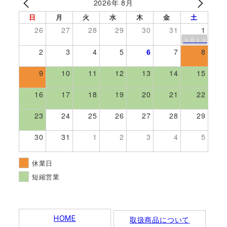
2026年 8月
日
月
火
水
木
金
土
26
27
28
29
30
31
1
９月１８日伊勢
2
3
4
5
6
7
8
9
10
11
12
13
14
15
16
17
18
19
20
21
22
23
24
25
26
27
28
29
30
31
1
2
3
4
5
休業日
短縮営業
HOME
取扱商品について