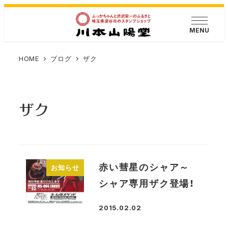
メ
イ
MENU
ン
コ
HOME
ブログ
ザク
ン
テ
ン
ザク
ツ
へ
移
動
赤い彗星のシャア～
お知らせ
シャア専用ザク登場！
2015.02.02
投稿日