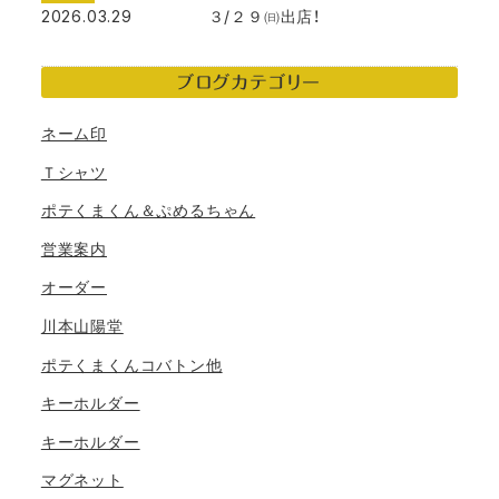
2026.03.29
３/２９㈰出店！
ブログカテゴリー
ネーム印
Ｔシャツ
ポテくまくん＆ぷめるちゃん
営業案内
オーダー
川本山陽堂
ポテくまくんコバトン他
キーホルダー
キーホルダー
マグネット