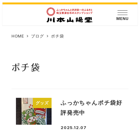
メ
イ
MENU
ン
コ
HOME
ブログ
ポチ袋
ン
テ
ン
ポチ袋
ツ
へ
移
動
ふっかちゃんポチ袋好
グッズ
評発売中
2025.12.07
投稿日