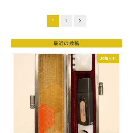
投
1
2
稿
最近の投稿
の
ペ
お知らせ
ー
ジ
送
り