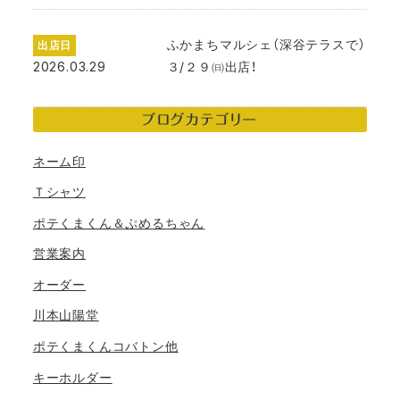
ふかまちマルシェ（深谷テラスで）
出店日
2026.03.29
３/２９㈰出店！
ブログカテゴリー
ネーム印
Ｔシャツ
ポテくまくん＆ぷめるちゃん
営業案内
オーダー
川本山陽堂
ポテくまくんコバトン他
キーホルダー