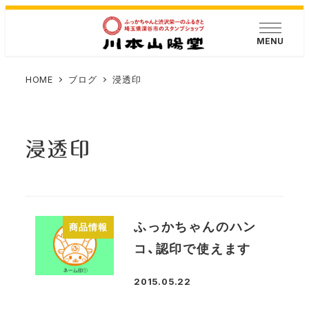
メ
イ
MENU
ン
コ
HOME
ブログ
浸透印
ン
テ
ン
浸透印
ツ
へ
移
動
ふっかちゃんのハン
商品情報
コ、認印で使えます
2015.05.22
投稿日