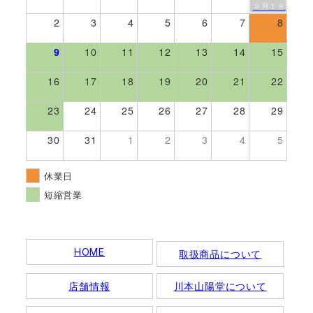
９月１８日伊勢
2
3
4
5
6
7
8
9
10
11
12
13
14
15
16
17
18
19
20
21
22
23
24
25
26
27
28
29
30
31
1
2
3
4
5
休業日
短縮営業
HOME
取扱商品について
店舗情報
川本山陽堂について