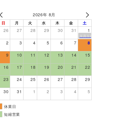
2026年 8月
日
月
火
水
木
金
土
26
27
28
29
30
31
1
９月１８日伊勢崎市スマークで
2
3
4
5
6
7
8
9
10
11
12
13
14
15
16
17
18
19
20
21
22
23
24
25
26
27
28
29
30
31
1
2
3
4
5
休業日
短縮営業