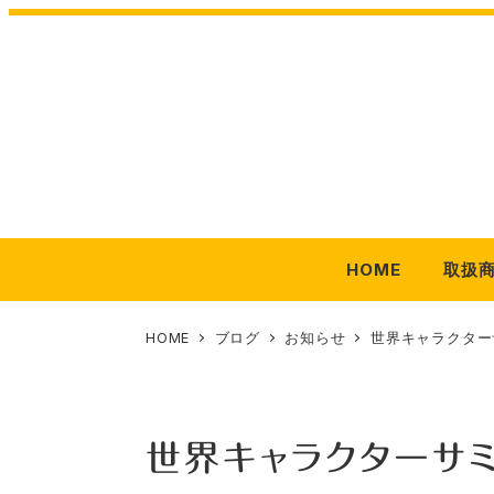
メ
イ
ン
コ
ン
テ
ン
ツ
HOME
取扱
へ
移
動
HOME
ブログ
お知らせ
世界キャラクター
世界キャラクターサミ