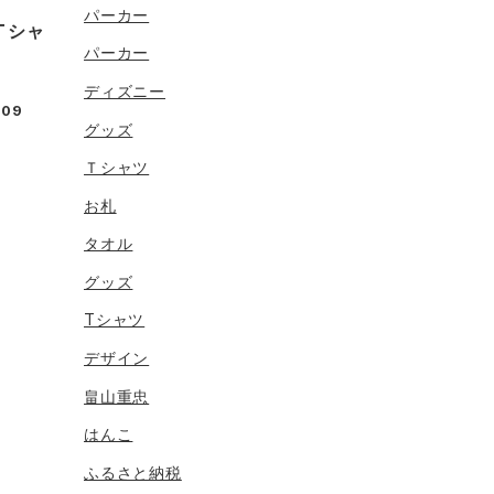
パーカー
Tシャ
パーカー
ディズニー
.09
グッズ
Ｔシャツ
お札
タオル
グッズ
Tシャツ
デザイン
畠山重忠
はんこ
ふるさと納税