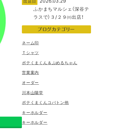
2026.03.29
出店日
ふかまちマルシェ（深谷テ
ラスで）３/２９㈰出店！
ブログカテゴリー
ネーム印
Ｔシャツ
ポテくまくん＆ぷめるちゃん
営業案内
オーダー
川本山陽堂
ポテくまくんコバトン他
キーホルダー
キーホルダー