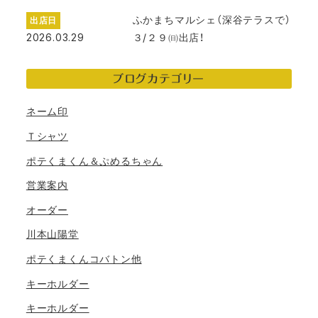
ふかまちマルシェ（深谷テラスで）
出店日
2026.03.29
３/２９㈰出店！
ブログカテゴリー
ネーム印
Ｔシャツ
ポテくまくん＆ぷめるちゃん
営業案内
オーダー
川本山陽堂
ポテくまくんコバトン他
キーホルダー
キーホルダー