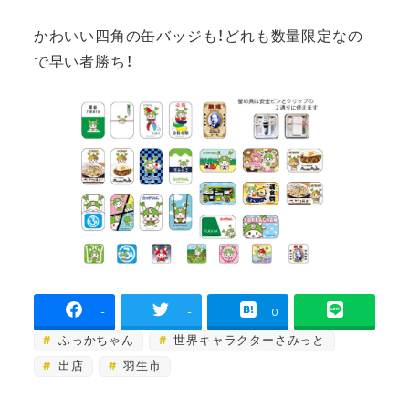
かわいい四角の缶バッジも！どれも数量限定なの
で早い者勝ち！
-
-
0
ふっかちゃん
世界キャラクターさみっと
出店
羽生市