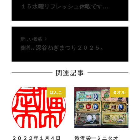
１５水曜リフレッシュ休暇です…
新しい投稿
御礼、深谷ねぎまつり２０２５。
関連記事
はんこ
タオル
２０２２年１月４日
渋沢栄一ミニタオ