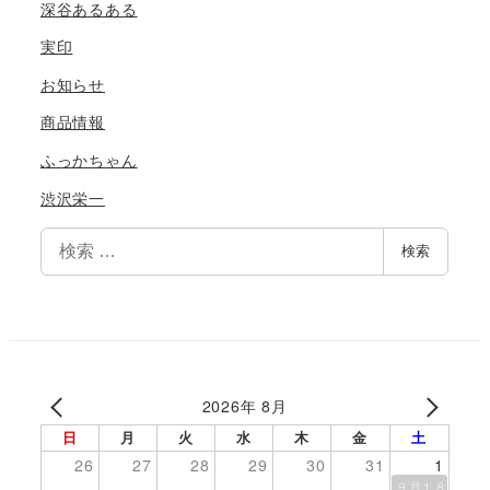
深谷あるある
実印
お知らせ
商品情報
ふっかちゃん
渋沢栄一
検
検索
索
2026年 8月
日
月
火
水
木
金
土
26
27
28
29
30
31
1
９月１８日伊勢