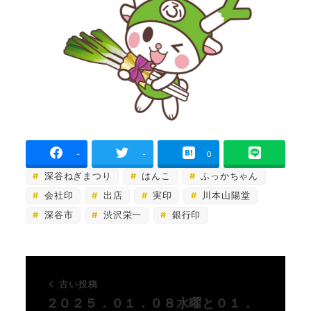
-
-
0
深谷ねぎまつり
はんこ
ふっかちゃん
会社印
出店
実印
川本山陽堂
深谷市
渋沢栄一
銀行印
古い投稿
２０２５．０１．０８水曜と０１．