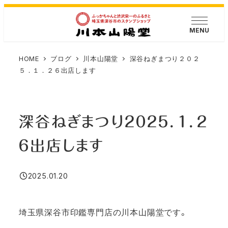
メ
イ
MENU
ン
コ
HOME
ブログ
川本山陽堂
深谷ねぎまつり２０２
ン
５．１．２６出店します
テ
ン
ツ
深谷ねぎまつり２０２５．１．２
へ
移
６出店します
動
2025.01.20
投稿日
埼玉県深谷市印鑑専門店の川本山陽堂です。