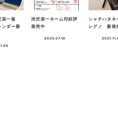
沢栄一翁
渋沢栄一ネーム印好評
シャチハタネ
レンダー新
発売中
レグノ 新発
2025.07.10
2021.11
投稿日
投稿日
1.05