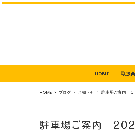
メ
イ
ン
コ
ン
テ
ン
ツ
HOME
取扱
へ
移
動
HOME
ブログ
お知らせ
駐車場ご案内 ２
駐車場ご案内 ２０２