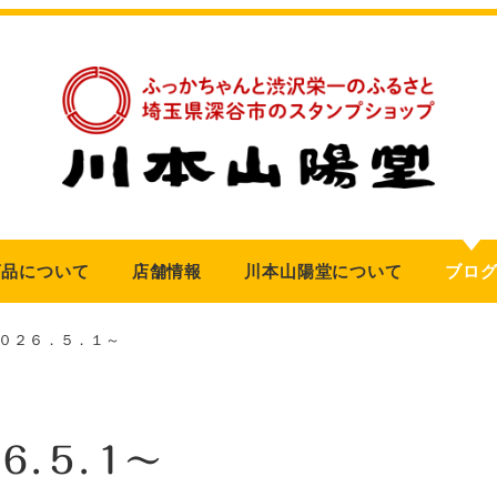
商品について
店舗情報
川本山陽堂について
ブロ
０２６．５．１～
６．５．１～