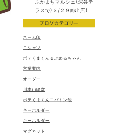
ふかまちマルシェ（深谷テ
ラスで）３/２９㈰出店！
ブログカテゴリー
ネーム印
Ｔシャツ
ポテくまくん＆ぷめるちゃん
営業案内
オーダー
川本山陽堂
ポテくまくんコバトン他
キーホルダー
キーホルダー
マグネット