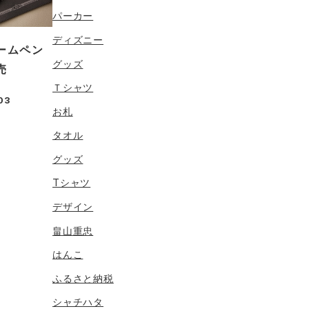
パーカー
ディズニー
ームペン
グッズ
売
Ｔシャツ
.03
お札
タオル
グッズ
Tシャツ
デザイン
畠山重忠
はんこ
ふるさと納税
シャチハタ