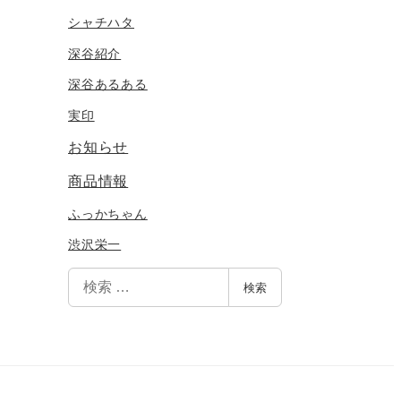
シャチハタ
深谷紹介
深谷あるある
実印
お知らせ
商品情報
ふっかちゃん
渋沢栄一
検
検索
索