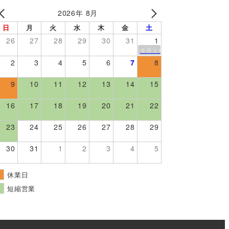
2026年 8月
日
月
火
水
木
金
土
26
27
28
29
30
31
1
９月１８日伊勢崎市スマークで
2
3
4
5
6
7
8
9
10
11
12
13
14
15
16
17
18
19
20
21
22
23
24
25
26
27
28
29
30
31
1
2
3
4
5
休業日
短縮営業