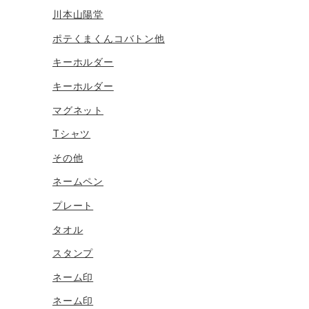
川本山陽堂
ポテくまくんコバトン他
キーホルダー
キーホルダー
マグネット
Tシャツ
その他
ネームペン
プレート
タオル
スタンプ
ネーム印
ネーム印