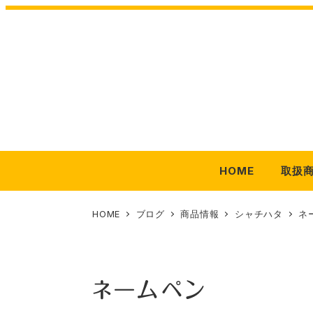
メ
イ
ン
コ
ン
テ
ン
ツ
HOME
取扱
へ
移
動
HOME
ブログ
商品情報
シャチハタ
ネ
ネームペン