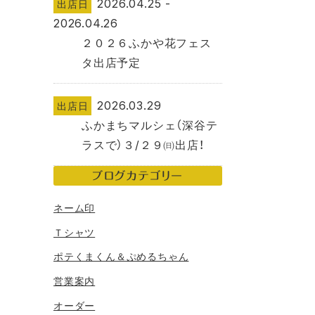
2026.04.25 -
出店日
2026.04.26
２０２６ふかや花フェス
タ出店予定
2026.03.29
出店日
ふかまちマルシェ（深谷テ
ラスで）３/２９㈰出店！
ブログカテゴリー
ネーム印
Ｔシャツ
ポテくまくん＆ぷめるちゃん
営業案内
オーダー