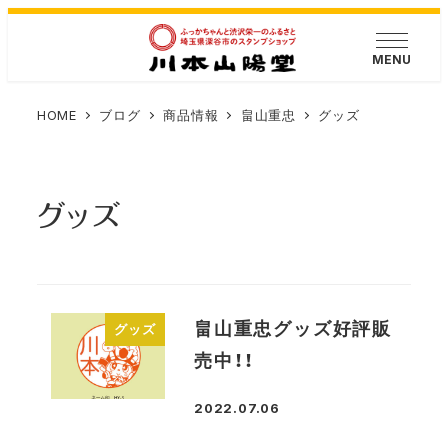
メ
イ
MENU
ン
コ
HOME
ブログ
商品情報
畠山重忠
グッズ
ン
テ
ン
グッズ
ツ
へ
移
動
畠山重忠グッズ好評販
グッズ
売中！！
2022.07.06
投稿日