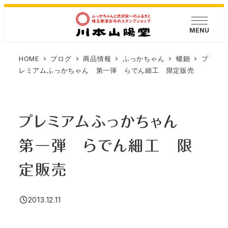
メ
イ
MENU
ン
コ
HOME
ブログ
商品情報
ふっかちゃん
螺鈿
プ
ン
レミアムふっかちゃん 第一弾 らでん細工 限定販売
テ
ン
ツ
プレミアムふっかちゃん
へ
移
第一弾 らでん細工 限
動
定販売
2013.12.11
投稿日