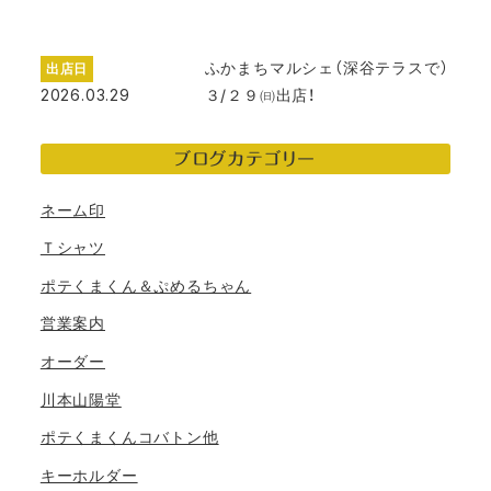
ふかまちマルシェ（深谷テラスで）
出店日
2026.03.29
３/２９㈰出店！
ブログカテゴリー
ネーム印
Ｔシャツ
ポテくまくん＆ぷめるちゃん
営業案内
オーダー
川本山陽堂
ポテくまくんコバトン他
キーホルダー