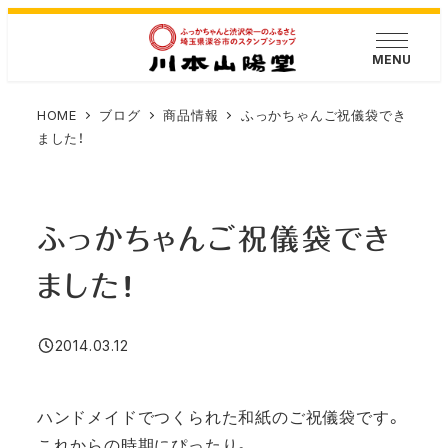
メ
イ
MENU
ン
コ
HOME
ブログ
商品情報
ふっかちゃんご祝儀袋でき
ン
ました！
テ
ン
ツ
ふっかちゃんご祝儀袋でき
へ
移
ました！
動
2014.03.12
投稿日
ハンドメイドでつくられた和紙のご祝儀袋です。
これからの時期にぴったり。