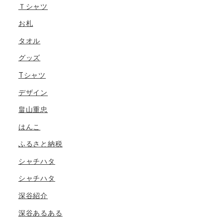
Ｔシャツ
お札
タオル
グッズ
Tシャツ
デザイン
畠山重忠
はんこ
ふるさと納税
シャチハタ
シャチハタ
深谷紹介
深谷あるある