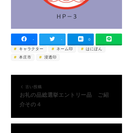
-
-
0
キャラクター
ネーム印
はにぽん
本庄市
浸透印
古い投稿
お礼の品総選挙エントリー品 ご紹
介その４