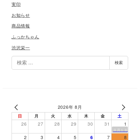
実印
お知らせ
商品情報
ふっかちゃん
渋沢栄一
検
検索
索
2026年 8月
日
月
火
水
木
金
土
26
27
28
29
30
31
1
９月１８日伊勢
2
3
4
5
6
7
8