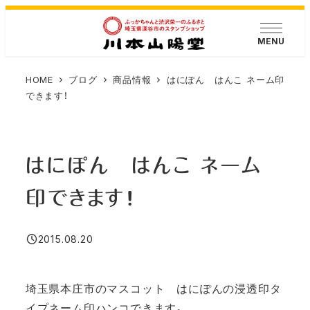
メ
イ
MENU
ン
コ
HOME
ブログ
商品情報
はにぽん はんこ ネーム印
ン
できます！
テ
ン
ツ
はにぽん はんこ ネーム
へ
移
印できます！
動
2015.08.20
投稿日
埼玉県本庄市のマスコット はにぽんの浸透印タ
イプネーム印ハンコできます。