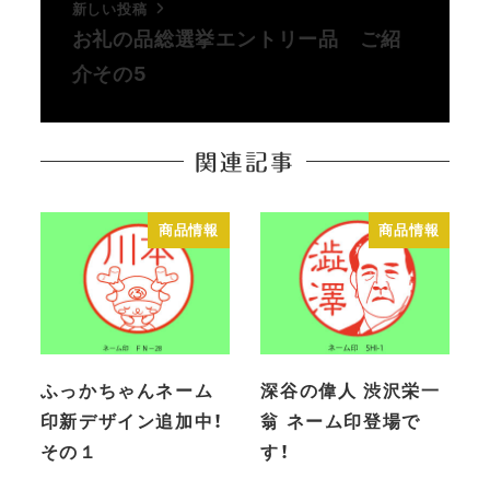
新しい投稿
お礼の品総選挙エントリー品 ご紹
介その5
関連記事
商品情報
商品情報
ふっかちゃんネーム
深谷の偉人 渋沢栄一
印新デザイン追加中！
翁 ネーム印登場で
その１
す！