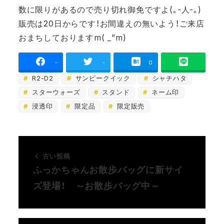
数に限りがあるので売り切れ御免ですよ(｡-人-｡)
販売は20日からです！お間違えの無いよう！ご来店
おまちしておりますm( _”m)
-
-
0
R2-D2
サンビークイック
シャチハタ
スターウォーズ
スタンド
ネーム印
浸透印
限定品
限定販売
古い投稿
ふっかちゃんお散歩バッグに新サイ
ズ登場！ ～お散歩バッグ中～