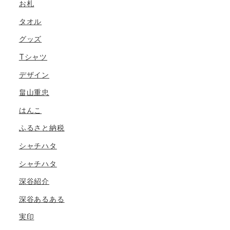
お札
タオル
グッズ
Tシャツ
デザイン
畠山重忠
はんこ
ふるさと納税
シャチハタ
シャチハタ
深谷紹介
深谷あるある
実印