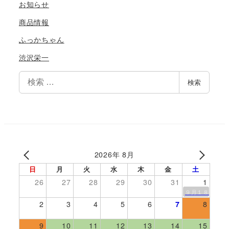
お知らせ
商品情報
ふっかちゃん
渋沢栄一
検
検索
索
2026年 8月
日
月
火
水
木
金
土
26
27
28
29
30
31
1
９月１８日伊勢
2
3
4
5
6
7
8
9
10
11
12
13
14
15