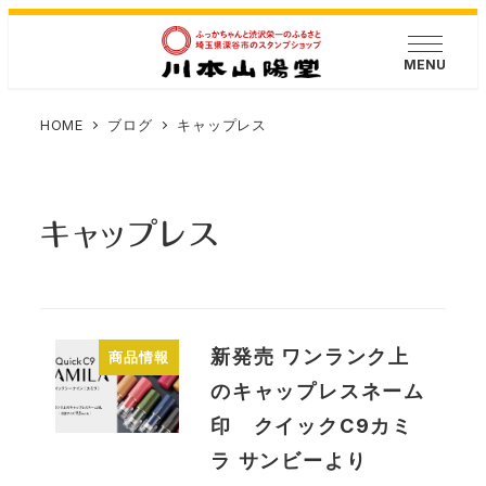
メ
イ
MENU
ン
コ
HOME
ブログ
キャップレス
ン
テ
ン
キャップレス
ツ
へ
移
動
新発売 ワンランク上
商品情報
のキャップレスネーム
印 クイックC9カミ
ラ サンビーより