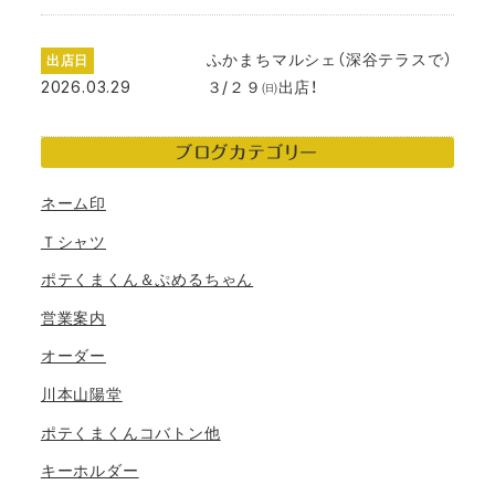
ふかまちマルシェ（深谷テラスで）
出店日
2026.03.29
３/２９㈰出店！
ブログカテゴリー
ネーム印
Ｔシャツ
ポテくまくん＆ぷめるちゃん
営業案内
オーダー
川本山陽堂
ポテくまくんコバトン他
キーホルダー