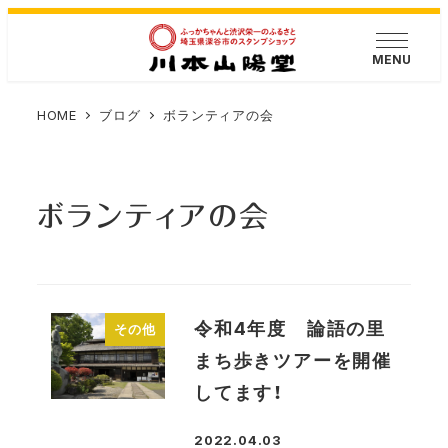
メ
イ
MENU
ン
コ
HOME
ブログ
ボランティアの会
ン
テ
ン
ボランティアの会
ツ
へ
移
動
令和4年度 論語の里
その他
まち歩きツアーを開催
してます！
2022.04.03