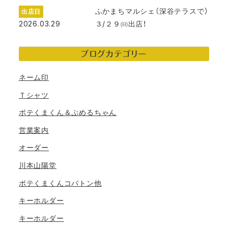
ふかまちマルシェ（深谷テラスで）
出店日
2026.03.29
３/２９㈰出店！
ブログカテゴリー
ネーム印
Ｔシャツ
ポテくまくん＆ぷめるちゃん
営業案内
オーダー
川本山陽堂
ポテくまくんコバトン他
キーホルダー
キーホルダー