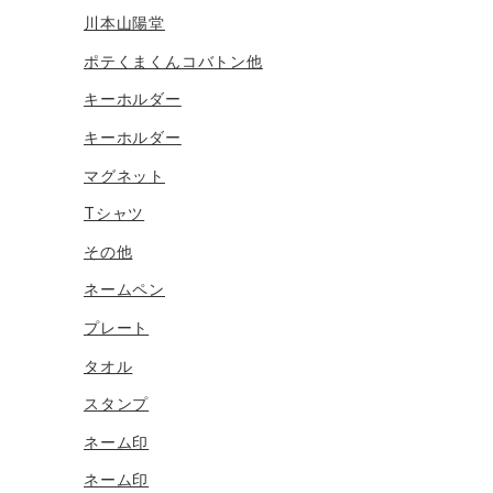
川本山陽堂
ポテくまくんコバトン他
キーホルダー
キーホルダー
マグネット
Tシャツ
その他
ネームペン
プレート
タオル
スタンプ
ネーム印
ネーム印