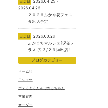
2026.04.25 -
出店日
2026.04.26
２０２６ふかや花フェス
タ出店予定
2026.03.29
出店日
ふかまちマルシェ（深谷テ
ラスで）３/２９㈰出店！
ブログカテゴリー
ネーム印
Ｔシャツ
ポテくまくん＆ぷめるちゃん
営業案内
オーダー