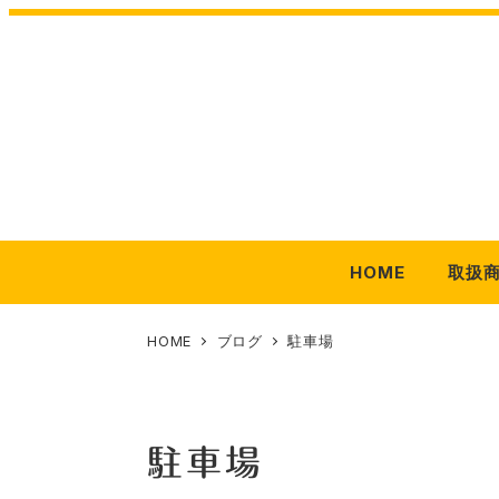
メ
イ
ン
コ
ン
テ
ン
ツ
HOME
取扱
へ
移
動
HOME
ブログ
駐車場
駐車場