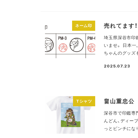
売れてます
ネーム印
埼玉県深谷市印
いませ。 日本
ちゃんのグッズも
2025.07.23
投稿日
畠山重忠公
Tシャツ
深谷市で印鑑専門
んどん、ディー
っとピンチになり