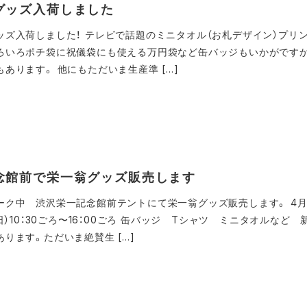
グッズ入荷しました
ッズ入荷しました！ テレビで話題のミニタオル（お札デザイン）プリ
ろいろポチ袋に祝儀袋にも使える万円袋など缶バッジもいかがです
あります。 他にもただいま生産準 […]
念館前で栄一翁グッズ販売します
ーク中 渋沢栄一記念館前テントにて栄一翁グッズ販売します。 4月
（日）10：30ごろ〜16：00ごろ 缶バッジ Tシャツ ミニタオルなど 
ります。ただいま絶賛生 […]