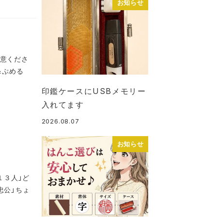
お知らせ
注意くださ
＆ぷめる
印鑑ケースにUSBメモリー
入れてます
2026.08.07
投稿日
お知らせ
１３人」ど
忠公」ちょ