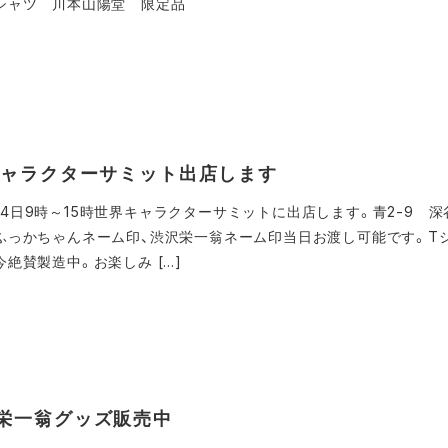
シャツ 川本山陽堂 限定品
界キャラクターサミット出店します
23、24日9時～15時世界キャラクターサミットに出店します。青2-9 
ふっかちゃんネーム印、渋沢栄一翁ネーム印当日お渡し可能です。T
絶賛製造中。お楽しみ […]
沢栄一翁グッズ販売中