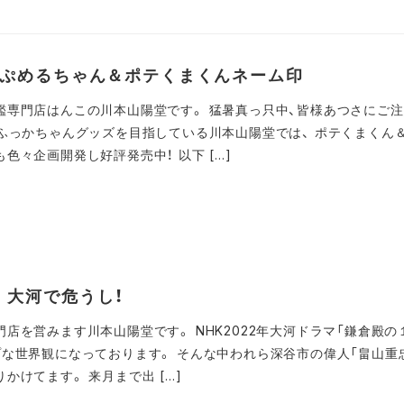
！ぷめるちゃん＆ポテくまくんネーム印
鑑専門店はんこの川本山陽堂です。 猛暑真っ只中、皆様あつさにご
一ふっかちゃんグッズを目指している川本山陽堂では、 ポテくまくん
色々企画開発し好評発売中！ 以下 […]
 大河で危うし！
店を営みます川本山陽堂です。 NHK2022年大河ドラマ「鎌倉殿の
プな世界観になっております。 そんな中われら深谷市の偉人「畠山重
かけてます。 来月まで出 […]