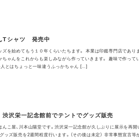
んTシャツ 発売中
ッズを始めてもう１０年くらいたちます。 本業は印鑑専門店であり
かちゃんをこれからも楽しみながら作っていきます。 趣味で作って
人とはちょっと一味違うふっかちゃん […]
 渋沢栄一記念館前でテントでグッズ販売
はんこ屋、川本山陽堂です。渋沢栄一記念館が久しぶりに展示を再開
、グッズ販売を2週間程度行います。（その後は未定） 非常事態宣言等