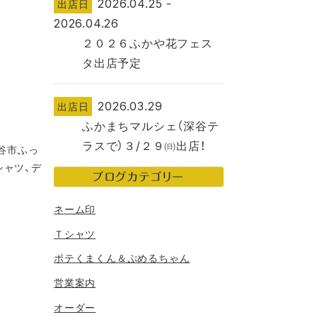
2026.04.25 -
出店日
2026.04.26
２０２６ふかや花フェス
タ出店予定
2026.03.29
出店日
ふかまちマルシェ（深谷テ
ラスで）３/２９㈰出店！
深谷市ふっ
シャツ、デ
ブログカテゴリー
ネーム印
Ｔシャツ
ポテくまくん＆ぷめるちゃん
営業案内
オーダー