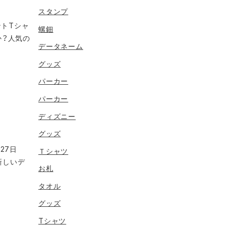
スタンプ
ントTシャ
螺鈿
か？人気の
データネーム
グッズ
パーカー
パーカー
ディズニー
グッズ
27日
Ｔシャツ
新しいデ
お札
タオル
グッズ
Tシャツ