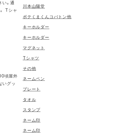
さい。通
川本山陽堂
。 Tシャ
ポテくまくんコバトン他
キーホルダー
キーホルダー
マグネット
Tシャツ
その他
：00頃屋外
ネームペン
ないグッ
プレート
タオル
スタンプ
ネーム印
ネーム印