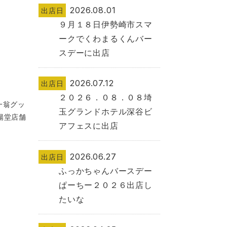
2026.08.01
出店日
９月１８日伊勢崎市スマ
ークでくわまるくんバー
スデーに出店
2026.07.12
出店日
２０２６．０８．０８埼
一翁グッ
玉グランドホテル深谷ビ
山陽堂店舗
アフェスに出店
2026.06.27
出店日
ふっかちゃんバースデー
ぱーちー２０２６出店し
たいな